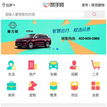
发布
|
修改删除
拉萨
生活
房产
车辆
招聘
二手
商务
宠物
教育
供应
全部