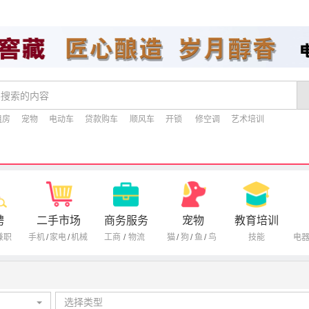
租房
宠物
电动车
贷款购车
顺风车
开锁
修空调
艺术培训
聘
二手市场
商务服务
宠物
教育培训
兼职
手机
/
家电
/
机械
工商
/
物流
猫
/
狗
/
鱼
/
鸟
技能
电
选择类型