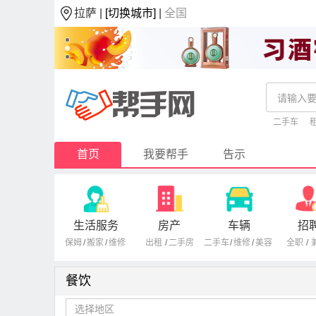
拉萨 |
[切换城市]
|
全国
二手车
首页
我要帮手
告示
生活服务
房产
车辆
招
保姆
/
搬家
/
维修
出租
/
二手房
二手车
/
维修
/
美容
全职
/
餐饮
选择地区