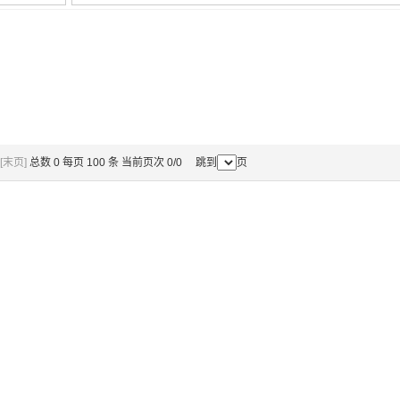
[末页]
总数 0 每页 100 条 当前页次 0/0 跳到
页