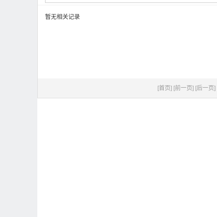
暂无相关记录
[首页]
[前一页]
[后一页]