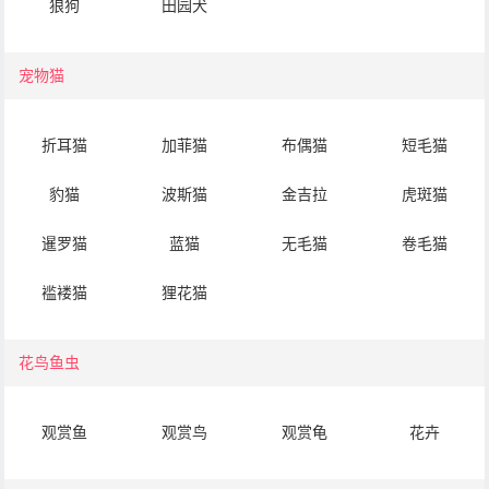
狼狗
田园犬
宠物猫
折耳猫
加菲猫
布偶猫
短毛猫
豹猫
波斯猫
金吉拉
虎斑猫
暹罗猫
蓝猫
无毛猫
卷毛猫
褴褛猫
狸花猫
花鸟鱼虫
观赏鱼
观赏鸟
观赏龟
花卉