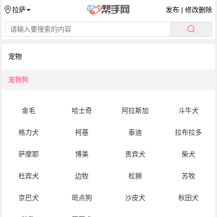
发布
|
修改删除
拉萨
宠物
宠物狗
金毛
哈士奇
阿拉斯加
斗牛犬
格力犬
柯基
泰迪
拉布拉多
萨摩耶
博美
贵宾犬
柴犬
杜宾犬
边牧
松狮
苏牧
京巴犬
斑点狗
沙皮犬
秋田犬