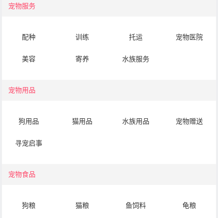
宠物服务
配种
训练
托运
宠物医院
美容
寄养
水族服务
宠物用品
狗用品
猫用品
水族用品
宠物赠送
寻宠启事
宠物食品
狗粮
猫粮
鱼饲料
龟粮