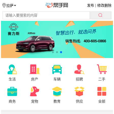
发布
|
修改删除
拉萨
生活
房产
车辆
招聘
二手
商务
宠物
教育
供应
全部