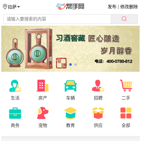
发布
|
修改删除
拉萨
生活
房产
车辆
招聘
二手
商务
宠物
教育
供应
全部