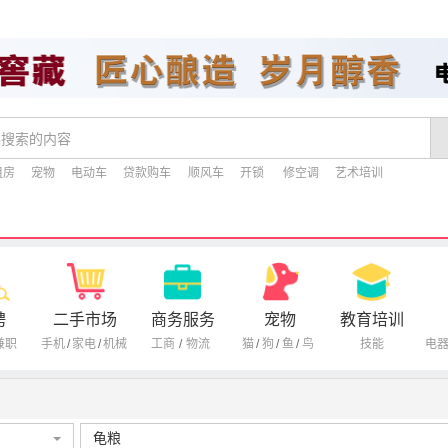
租房
宠物
电动车
贷款购车
顺风车
开锁
修空调
艺术培训
聘
二手市场
商务服务
宠物
教育培训
兼职
手机
/
家电
/
机械
工商
/
物流
猫
/
狗
/
鱼
/
鸟
技能
电
龟粮