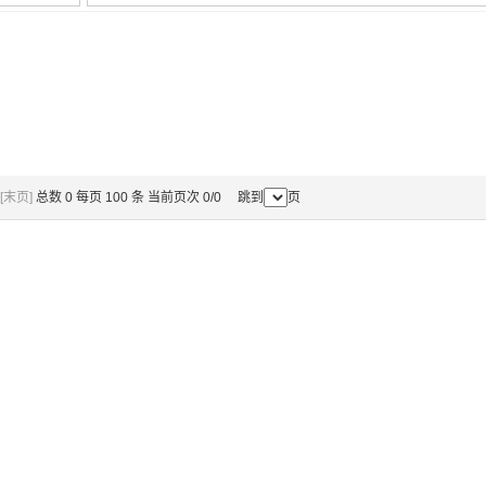
[末页]
总数 0 每页 100 条 当前页次 0/0 跳到
页