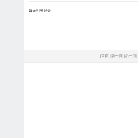
暂无相关记录
[首页]
[前一页]
[后一页]