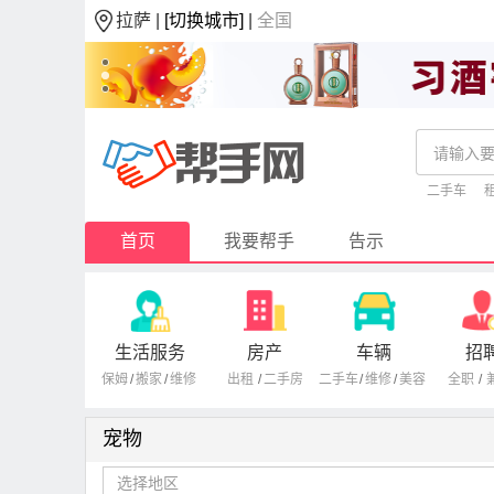
拉萨 |
[切换城市]
|
全国
二手车
首页
我要帮手
告示
生活服务
房产
车辆
招
保姆
/
搬家
/
维修
出租
/
二手房
二手车
/
维修
/
美容
全职
/
宠物
选择地区