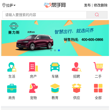
发布
|
修改删除
拉萨
生活
房产
车辆
招聘
二手
商务
宠物
教育
供应
全部