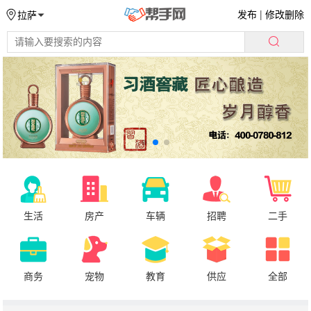
发布
|
修改删除
拉萨
生活
房产
车辆
招聘
二手
商务
宠物
教育
供应
全部