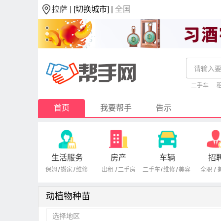
拉萨 |
[切换城市]
|
全国
二手车
首页
我要帮手
告示
生活服务
房产
车辆
招
保姆
/
搬家
/
维修
出租
/
二手房
二手车
/
维修
/
美容
全职
/
动植物种苗
选择地区