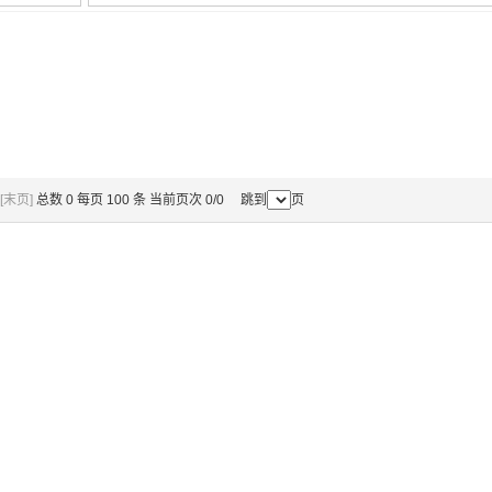
[末页]
总数 0 每页 100 条 当前页次 0/0 跳到
页