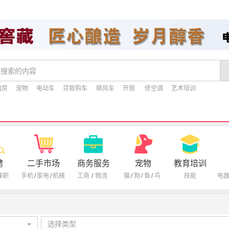
租房
宠物
电动车
贷款购车
顺风车
开锁
修空调
艺术培训
聘
二手市场
商务服务
宠物
教育培训
兼职
手机
/
家电
/
机械
工商
/
物流
猫
/
狗
/
鱼
/
鸟
技能
电
选择类型