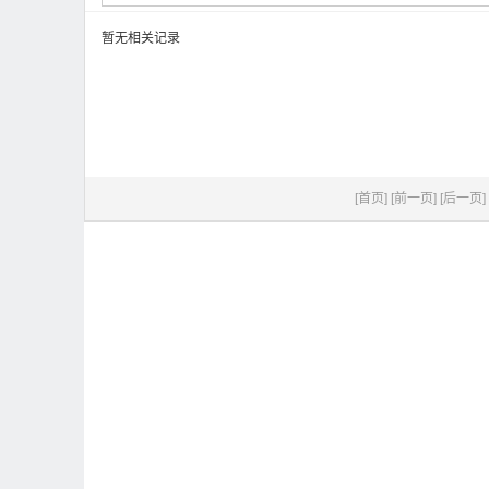
暂无相关记录
[首页]
[前一页]
[后一页]