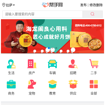
发布
|
修改删除
拉萨
生活
房产
车辆
招聘
二手
商务
宠物
教育
供应
全部