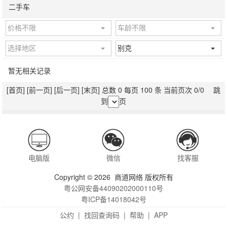
二手车
价格不限
车龄不限
选择地区
别克
暂无相关记录
[首页]
[前一页]
[后一页]
[末页]
总数 0 每页 100 条 当前页次 0/0 跳
到
页
电脑版
微信
找客服
Copyright © 2026 商道网络 版权所有
粤公网安备44090202000110号
粤ICP备14018042号
公约
|
找回查询码
|
帮助
|
APP