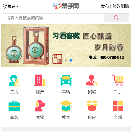
发布
|
修改删除
拉萨
生活
房产
车辆
招聘
二手
商务
宠物
教育
供应
全部