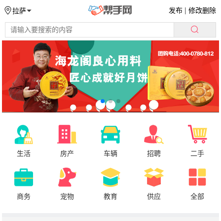
发布
|
修改删除
拉萨
生活
房产
车辆
招聘
二手
商务
宠物
教育
供应
全部