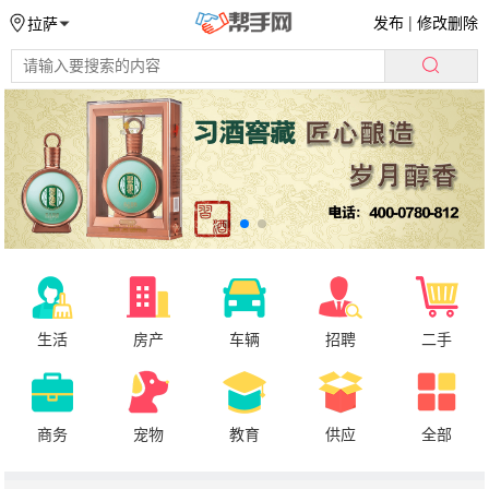
发布
|
修改删除
拉萨
生活
房产
车辆
招聘
二手
商务
宠物
教育
供应
全部