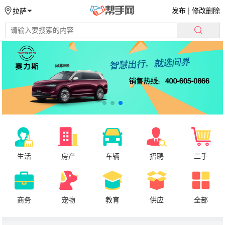
发布
|
修改删除
拉萨
生活
房产
车辆
招聘
二手
商务
宠物
教育
供应
全部