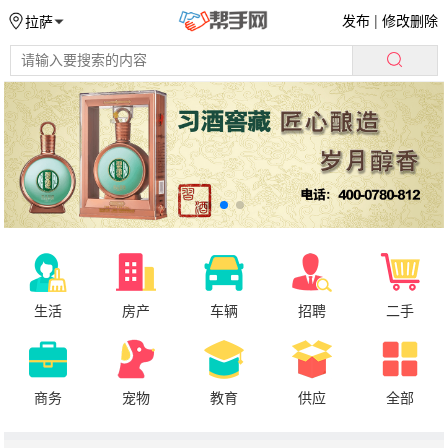
发布
|
修改删除
拉萨
生活
房产
车辆
招聘
二手
商务
宠物
教育
供应
全部