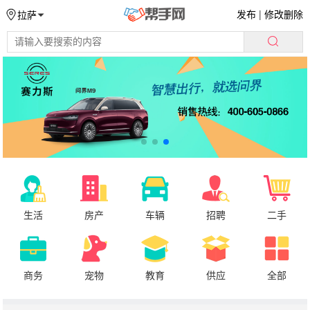
发布
|
修改删除
拉萨
生活
房产
车辆
招聘
二手
商务
宠物
教育
供应
全部