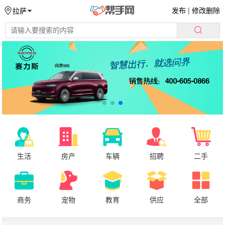
发布
|
修改删除
拉萨
生活
房产
车辆
招聘
二手
商务
宠物
教育
供应
全部