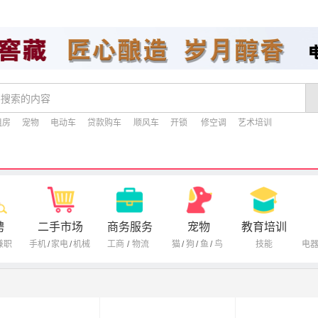
租房
宠物
电动车
贷款购车
顺风车
开锁
修空调
艺术培训
聘
二手市场
商务服务
宠物
教育培训
兼职
手机
/
家电
/
机械
工商
/
物流
猫
/
狗
/
鱼
/
鸟
技能
电