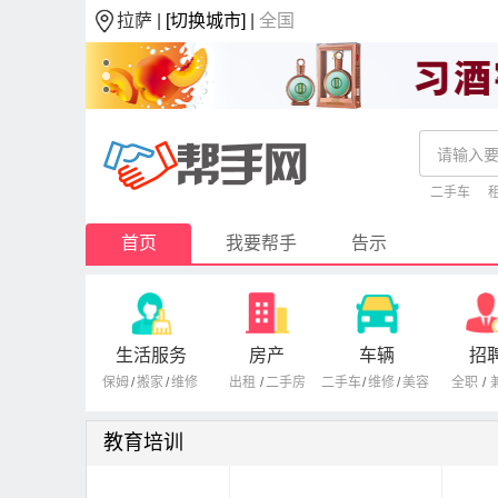
拉萨 |
[切换城市]
|
全国
二手车
首页
我要帮手
告示
生活服务
房产
车辆
招
保姆
/
搬家
/
维修
出租
/
二手房
二手车
/
维修
/
美容
全职
/
教育培训