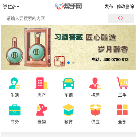
发布
|
修改删除
拉萨
生活
房产
车辆
招聘
二手
商务
宠物
教育
供应
全部