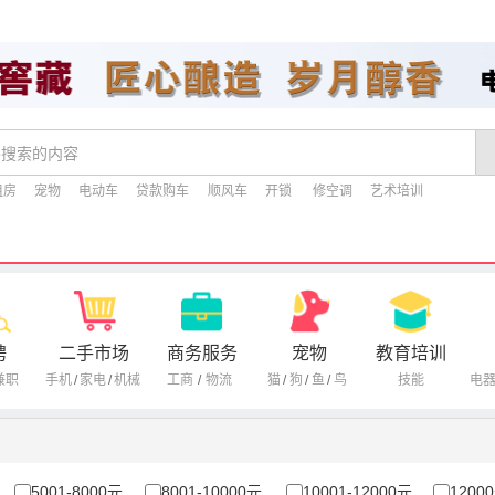
租房
宠物
电动车
贷款购车
顺风车
开锁
修空调
艺术培训
聘
二手市场
商务服务
宠物
教育培训
兼职
手机
/
家电
/
机械
工商
/
物流
猫
/
狗
/
鱼
/
鸟
技能
电
5001-8000元
8001-10000元
10001-12000元
1200