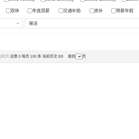
双休
年底双薪
交通补助
房补
带薪年假
保洁
[末页]
总数 0 每页 100 条 当前页次 0/0 跳到
页