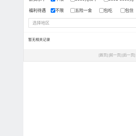
福利待遇
不限
五险一金
包吃
包住
选择地区
暂无相关记录
[首页]
[前一页]
[后一页]