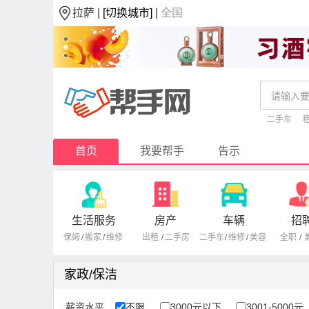
拉萨 |
[切换城市]
|
全国
二手车
首页
我要帮手
告示
生活服务
房产
车辆
招
保姆
/
搬家
/
维修
出租
/
二手房
二手车
/
维修
/
美容
全职
/
家政/保洁
薪资水平
不限
3000元以下
3001-5000元