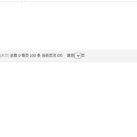
[末页]
总数 0 每页 100 条 当前页次 0/0 跳到
页