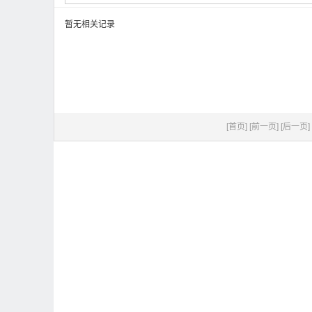
暂无相关记录
[首页]
[前一页]
[后一页]