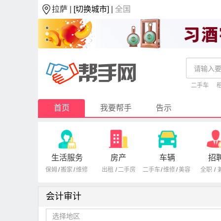
拉萨 |
[切换城市]
|
全国
二手车
首页
我要帮手
告示
生活服务
房产
车辆
招
保姆
/
搬家
/
维修
出租
/
二手房
二手车
/
维修
/
美容
全职
/
会计审计
选择地区