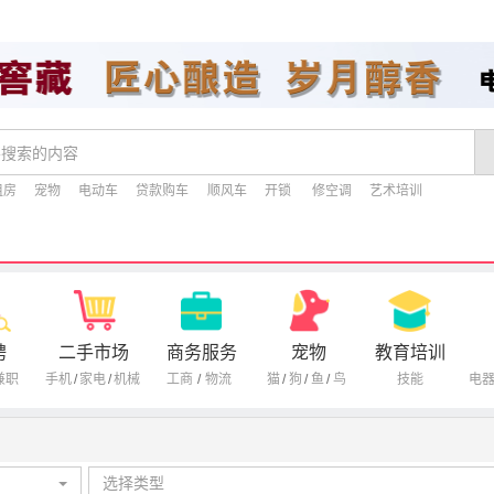
租房
宠物
电动车
贷款购车
顺风车
开锁
修空调
艺术培训
聘
二手市场
商务服务
宠物
教育培训
兼职
手机
/
家电
/
机械
工商
/
物流
猫
/
狗
/
鱼
/
鸟
技能
电
选择类型