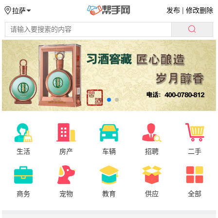
发布
|
修改删除
拉萨
生活
房产
车辆
招聘
二手
商务
宠物
教育
供应
全部