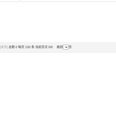
[末页]
总数 0 每页 100 条 当前页次 0/0 跳到
页