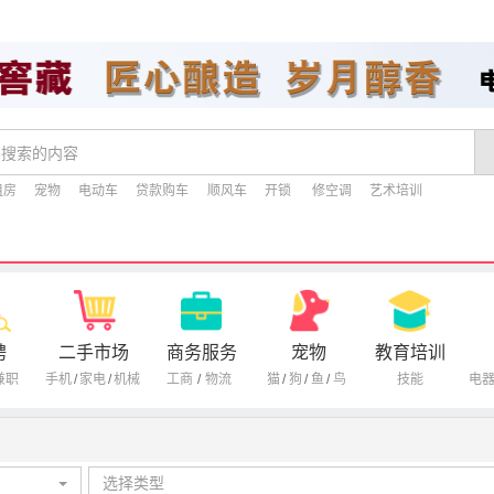
租房
宠物
电动车
贷款购车
顺风车
开锁
修空调
艺术培训
聘
二手市场
商务服务
宠物
教育培训
兼职
手机
/
家电
/
机械
工商
/
物流
猫
/
狗
/
鱼
/
鸟
技能
电
选择类型