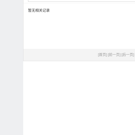
暂无相关记录
[首页]
[前一页]
[后一页]