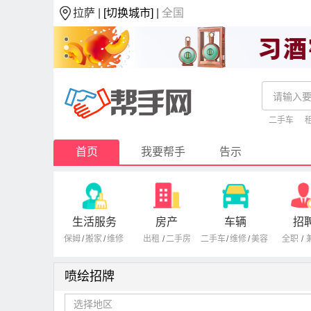
拉萨 |
[切换城市]
|
全国
二手车
首页
我要帮手
告示
生活服务
房产
车辆
招
保姆
/
搬家
/
维修
出租
/
二手房
二手车
/
维修
/
美容
全职
/
喷绘招牌
选择地区