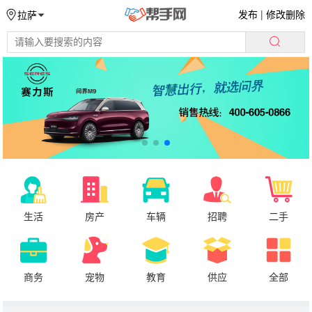
发布
|
修改删除
拉萨
生活
房产
车辆
招聘
二手
商务
宠物
教育
供应
全部