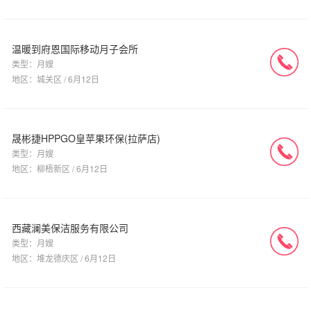
温暖到府恩国际移动月子会所
类型：月嫂
地区：城关区 / 6月12日
晟彬捷HPPGO皇苹果环保(拉萨店)
类型：月嫂
地区：柳梧新区 / 6月12日
西藏澜美保洁服务有限公司
类型：月嫂
地区：堆龙德庆区 / 6月12日