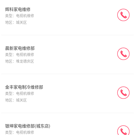
辉科家电维修
类型：电视机维修
地区：城关区
晨新家电维修部
类型：电视机维修
地区：堆龙德庆区
金丰家电制冷维修部
类型：电视机维修
地区：城关区
银坤家电维修部(城东店)
类型：电视机维修