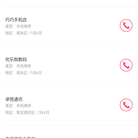
巧巧手机店
类型：手机维修
地区：城关区 / 7月4日
优乐购数码
类型：手机维修
地区：城关区 / 7月4日
卓悦通讯
类型：手机维修
地区：堆龙德庆区 / 7月4日