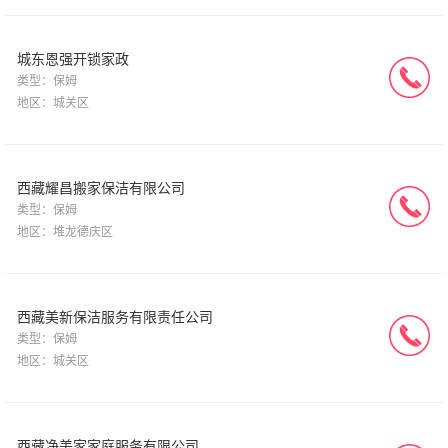
城东恩强开锁家政
类型：保姆
地区：城关区
西藏耀昌搬家保洁有限公司
类型：保姆
地区：堆龙德庆区
西藏美新保洁服务有限责任公司
类型：保姆
地区：城关区
西藏净美家家庭服务有限公司