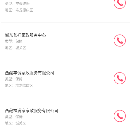
类型：空调维修
地区：堆龙德庆区
城东艺祥家政服务中心
类型：保姆
地区：城关区
西藏丰诚家政服务有限公司
类型：保姆
地区：堆龙德庆区
西藏福满家家政服务有限公司
类型：保姆
地区：城关区