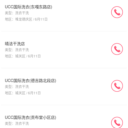
UCC国际洗衣(东嘎东路店)
类型：洗衣干洗
地区：堆龙德庆区 / 6月11日
晴洁干洗店
类型：洗衣干洗
地区：城关区 / 6月11日
UCC国际洗衣(德吉路北段店)
类型：洗衣干洗
地区：城关区 / 6月11日
UCC国际洗衣(贡布堂小区店)
类型：洗衣干洗