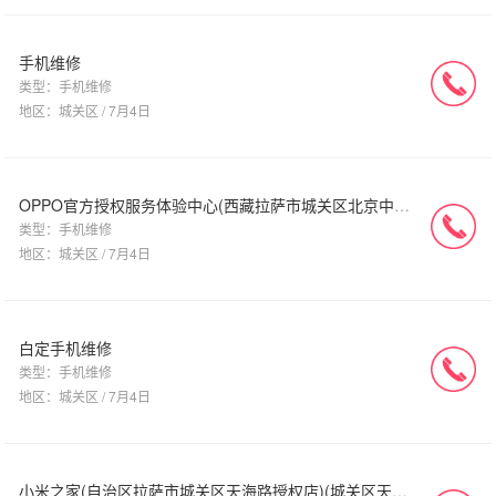
手机维修
类型：手机维修
地区：城关区 / 7月4日
OPPO官方授权服务体验中心(西藏拉萨市城关区北京中路
店)
类型：手机维修
地区：城关区 / 7月4日
白定手机维修
类型：手机维修
地区：城关区 / 7月4日
小米之家(自治区拉萨市城关区天海路授权店)(城关区天海