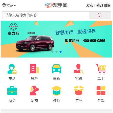
发布
|
修改删除
拉萨
生活
房产
车辆
招聘
二手
商务
宠物
教育
供应
全部