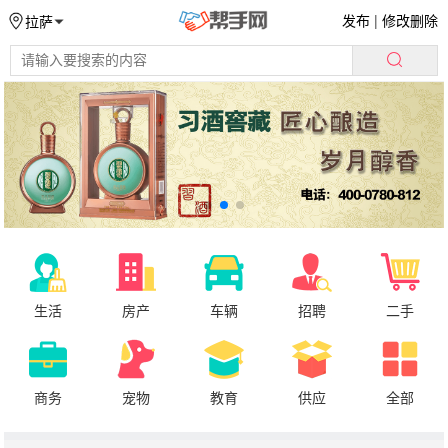
发布
|
修改删除
拉萨
生活
房产
车辆
招聘
二手
商务
宠物
教育
供应
全部