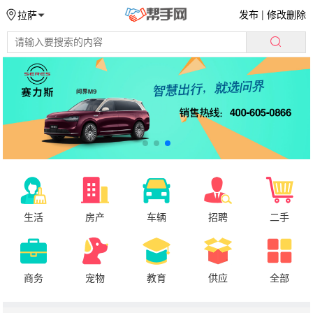
发布
|
修改删除
拉萨
生活
房产
车辆
招聘
二手
商务
宠物
教育
供应
全部