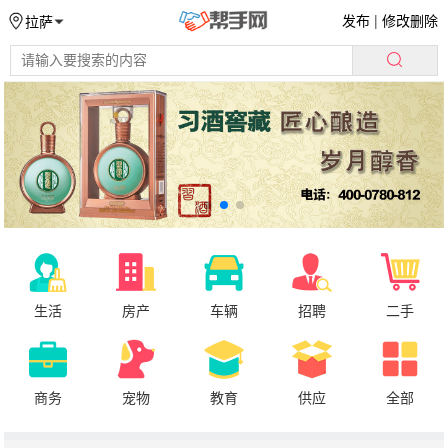
发布
|
修改删除
拉萨
生活
房产
车辆
招聘
二手
商务
宠物
教育
供应
全部