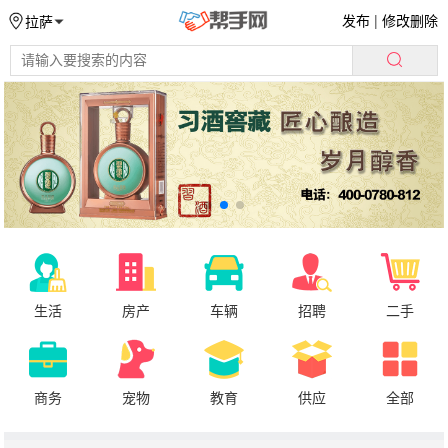
发布
|
修改删除
拉萨
生活
房产
车辆
招聘
二手
商务
宠物
教育
供应
全部